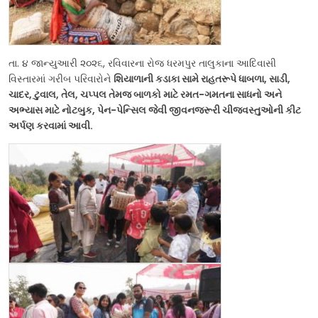
તા. ૪ જાન્યુઆરી ૨૦૨૬, રવિવારના રોજ ધરમપુર તાલુકાના આદિવાસી
વિસ્તારમાં ગરીબ પરિવારોને
શિયાળાની કડાકા સામે રાહતરૂપે ધાબળા, સાડી,
ચાદર, ટુવાલ, તેલ, ચપ્પલ તેમજ બાળકો માટે રમત-ગમતના સાધનો અને
અભ્યાસ માટે નોટબુક, પેન-પેન્સિલ જેવી જીવનજરૂરી ચીજવસ્તુઓની કીટ
અર્પણ કરવામાં આવી.