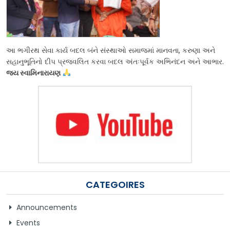
આ ભગીરથ સેવા કાર્ય બદલ બંને સંસ્થાઓ સમાજમાં માનવતા, કરુણા અને
સહાનુભૂતિનો દીપ પ્રજ્વલિત કરવા બદલ અંતઃપૂર્વક અભિનંદન અને આભાર.
જય સ્વામિનારાયણ
CATEGOIRES
Announcements
Events