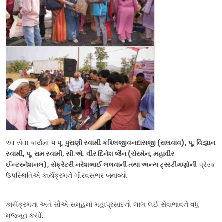
આ સેવા કાર્યમાં
પ.પૂ. પુરાણી સ્વામી કપિલજીવનદાસજી (સલવાવ), પૂ. વિજ્ઞાન
સ્વામી, પૂ. રામ સ્વામી, સી.એ. વીર દિનેશ જૈન (ચેરમેન, મહાવીર
ઈન્ટરનેશનલ), સેક્રેટરી નરેશભાઈ લલવાની તથા અન્ય ટ્રસ્ટીગણોની
પ્રેરક
ઉપસ્થિતિએ કાર્યક્રમને ગૌરવસભર બનાવ્યો.
કાર્યક્રમના અંતે સૌએ સમૂહમાં મહાપ્રસાદનો લાભ લઈ સેવાભાવને વધુ
મજબૂત કર્યો.