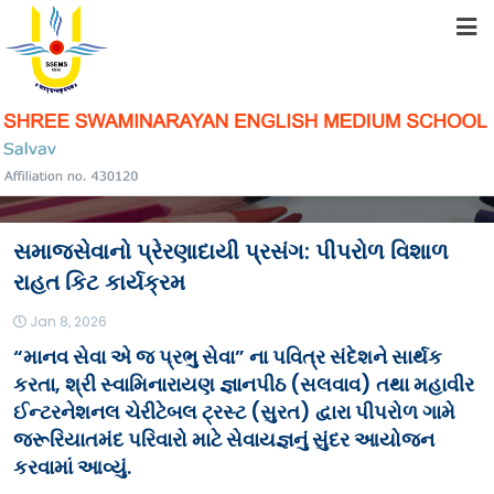
HOME
ABOUT US
STUDENT RESOURCES
સમાજસેવાનો પ્રેરણાદાયી પ્રસંગ: પીપરોળ વિશાળ
FACILITIES
રાહત કિટ કાર્યક્રમ
Jan 8, 2026
ACADEMICS
“માનવ સેવા એ જ પ્રભુ સેવા”
ના પવિત્ર સંદેશને સાર્થક
કરતા, શ્રી સ્વામિનારાયણ જ્ઞાનપીઠ (સલવાવ) તથા મહાવીર
ઈન્ટરનેશનલ ચેરીટેબલ ટ્રસ્ટ (સુરત) દ્વારા પીપરોળ ગામે
જરૂરિયાતમંદ પરિવારો માટે સેવાયજ્ઞનું સુંદર આયોજન
SCHOOL COMMUNITY
કરવામાં આવ્યું.